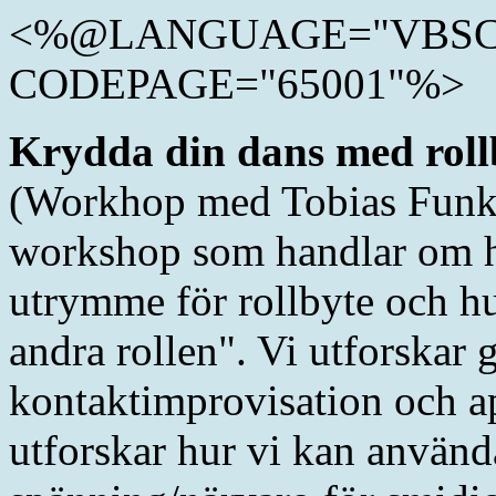
<%@LANGUAGE="VBSC
CODEPAGE="65001"%>
Krydda din dans med roll
(Workhop med Tobias Funk
workshop som handlar om hu
utrymme för rollbyte och hur
andra rollen". Vi utforska
kontaktimprovisation och ap
utforskar hur vi kan använd