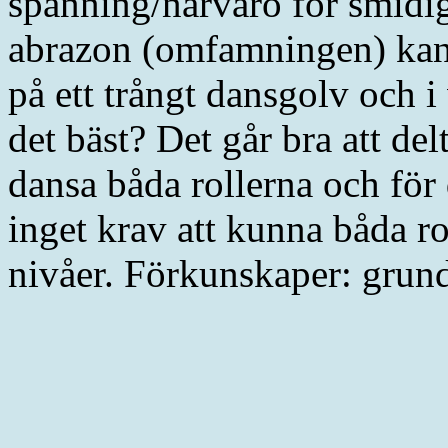
spänning/närvaro för smidig
abrazon (omfamningen) kan 
på ett trångt dansgolv och i
det bäst? Det går bra att del
dansa båda rollerna och för 
inget krav att kunna båda r
nivåer. Förkunskaper: grund